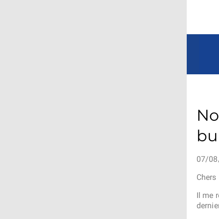
No
bu
07/08
Chers 
Il me 
dernier