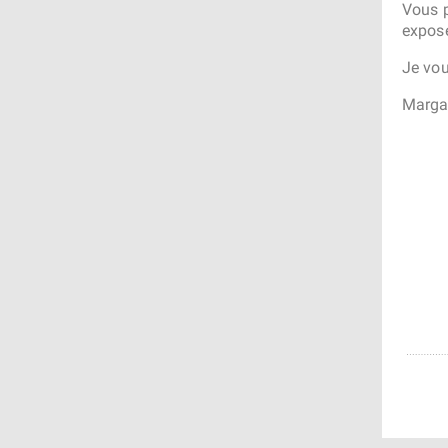
Vous p
exposé
Je vou
Marga