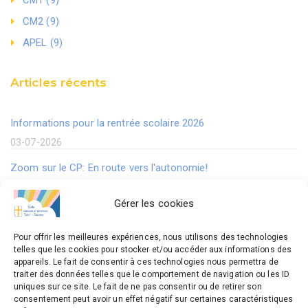
CM2 (9)
APEL (9)
Articles récents
Informations pour la rentrée scolaire 2026
03-07-2026
Zoom sur le CP: En route vers l'autonomie!
21-05-2026
Gérer les cookies
Ateliers périscolaires 2025-2026
30-04-2025
Pour offrir les meilleures expériences, nous utilisons des technologies
telles que les cookies pour stocker et/ou accéder aux informations des
En CM2 on progresse en Mathématiques en jouant.
appareils. Le fait de consentir à ces technologies nous permettra de
traiter des données telles que le comportement de navigation ou les ID
06-02-2025
uniques sur ce site. Le fait de ne pas consentir ou de retirer son
consentement peut avoir un effet négatif sur certaines caractéristiques