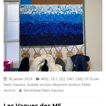
30 janvier 2024
APEL
,
CE1
,
CE2
,
CM1
,
CM2
,
CP
,
École
Saint-Sauveur
,
Grande section
,
Moyenne section
,
Petite
section
Secrétariat Saint-Sauveur
Les Vagues des MS