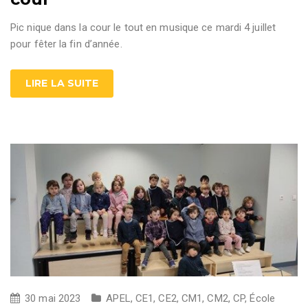
Pic nique dans la cour le tout en musique ce mardi 4 juillet
pour fêter la fin d’année.
LIRE LA SUITE
30 mai 2023
APEL
,
CE1
,
CE2
,
CM1
,
CM2
,
CP
,
École