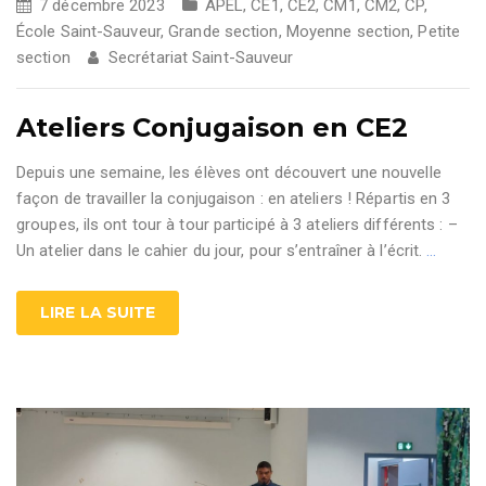
7 décembre 2023
APEL
,
CE1
,
CE2
,
CM1
,
CM2
,
CP
,
École Saint-Sauveur
,
Grande section
,
Moyenne section
,
Petite
section
Secrétariat Saint-Sauveur
Ateliers Conjugaison en CE2
Depuis une semaine, les élèves ont découvert une nouvelle
façon de travailler la conjugaison : en ateliers ! Répartis en 3
groupes, ils ont tour à tour participé à 3 ateliers différents : –
Un atelier dans le cahier du jour, pour s’entraîner à l’écrit.
…
LIRE LA SUITE