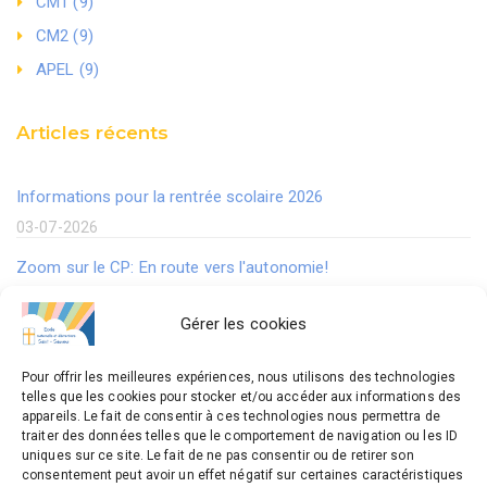
CM1 (9)
CM2 (9)
APEL (9)
Articles récents
Informations pour la rentrée scolaire 2026
03-07-2026
Zoom sur le CP: En route vers l'autonomie!
21-05-2026
Gérer les cookies
Ateliers périscolaires 2025-2026
30-04-2025
Pour offrir les meilleures expériences, nous utilisons des technologies
telles que les cookies pour stocker et/ou accéder aux informations des
En CM2 on progresse en Mathématiques en jouant.
appareils. Le fait de consentir à ces technologies nous permettra de
traiter des données telles que le comportement de navigation ou les ID
06-02-2025
uniques sur ce site. Le fait de ne pas consentir ou de retirer son
consentement peut avoir un effet négatif sur certaines caractéristiques