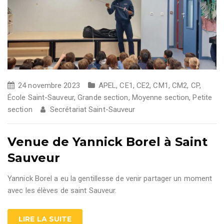
24 novembre 2023
APEL
,
CE1
,
CE2
,
CM1
,
CM2
,
CP
,
École Saint-Sauveur
,
Grande section
,
Moyenne section
,
Petite
section
Secrétariat Saint-Sauveur
Venue de Yannick Borel à Saint
Sauveur
Yannick Borel a eu la gentillesse de venir partager un moment
avec les élèves de saint Sauveur.
LIRE LA SUITE